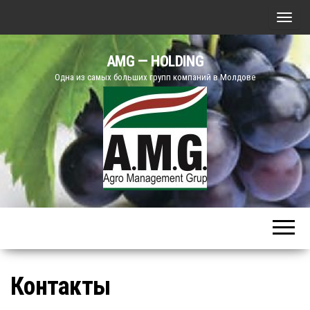
П
о
AMG — HOLDING
к
Одна из самых больших групп компаний в Молдове
а
з
а
т
ь
/
С
к
р
ы
т
Контакты
ь