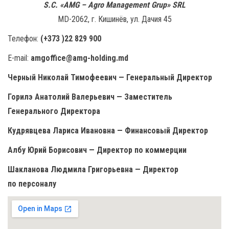
н
S.C. «AMG – Agro Management Grup» SRL
а
MD-2062, г. Кишинёв, ул. Дачия 45
в
Телефон:
(+373 )22
829 900
и
E-mail:
amgoffice@amg-holding.md
г
а
Ч
ерный Николай Тимофеевич — Генеральный Директор
ц
Горилэ Анатолий Валерьевич — Заместитель
и
Генерального Директора
ю
Кудрявцева Лариса Ивановна — Финансовый Директор
Албу Юрий Борисович — Директор по коммерции
Шакланова Людмила Григорьевна — Директор
по персоналу