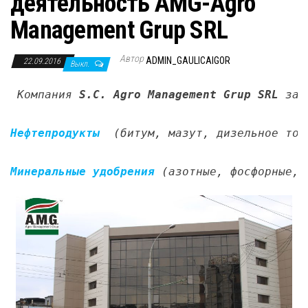
деятельность AMG-Agro
н
а
Management Grup SRL
в
Автор
и
ADMIN_GAULICAIGOR
22.09.2016
Выкл.
г
Компания 
S.C.
Agro Management Grup SRL
 зан
а
ц
Нефтепродукты
  (битум, мазут, дизельное топ
и
ю
Минеральные удобрения
(азотные, фосфорные, 