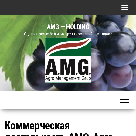
П
о
AMG — HOLDING
к
Одна из самых больших групп компаний в Молдове
а
з
а
т
ь
/
С
к
р
ы
т
Коммерческая
ь