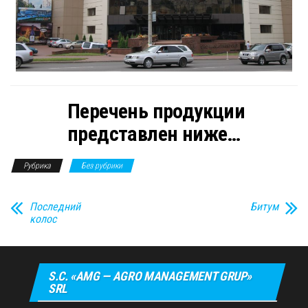
Перечень продукции
представлен ниже…
Рубрика
Без рубрики
Последний
Битум
колос
S.C. «AMG — AGRO MANAGEMENT GRUP»
SRL